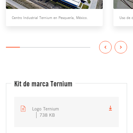
Centro Industrial Ternium en Pesquería, México.
Uso de d
Kit de marca Ternium
Logo Ternium
738 KB