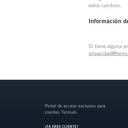
estos cambios.
Información d
Si tiene alguna p
privacidad@tern
Portal de acceso exclusivo para
clientes Ternium.
¿YA ERES CLIENTE?