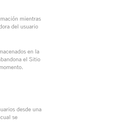
ormación mientras
dora del usuario
lmacenados en la
bandona el Sitio
r momento.
suarios desde una
 cual se