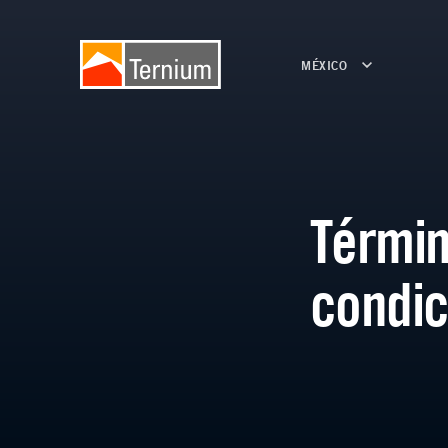
MÉXICO
Términ
condic