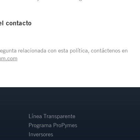
el contacto
regunta relacionada con esta política, contáctenos en
ium.com
Línea Transparente
Programa ProPymes
Inversores