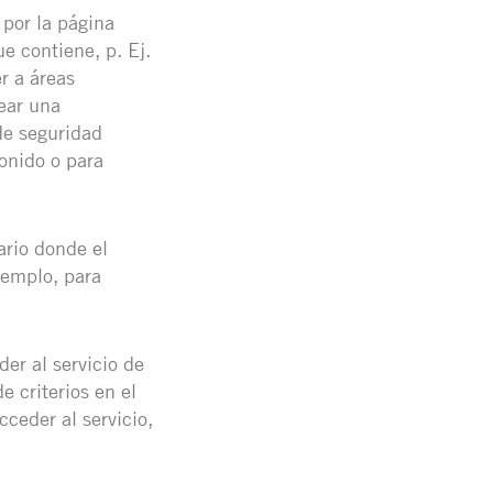
 por la página
ue contiene, p. Ej.
r a áreas
ear una
de seguridad
onido o para
ario donde el
ejemplo, para
er al servicio de
e criterios en el
cceder al servicio,