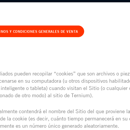
INOS Y CONDICIONES GENERALES DE VENTA
liados pueden recopilar “cookies” que son archivos o pie
narse en su computadora (u otros dispositivos habilitado
nteligente o tableta) cuando visitan el Sitio (o cualquier o
ionado de otro modo) al sitio de Ternium).
lmente contendrá el nombre del Sitio del que proviene la
de la cookie (es decir, cuánto tiempo permanecerá en su d
almente es un número único generado aleatoriamente.