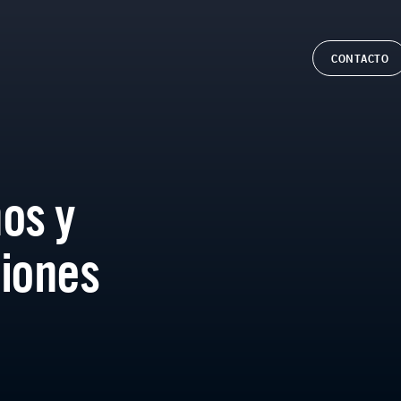
CONTACTO
os y
iones