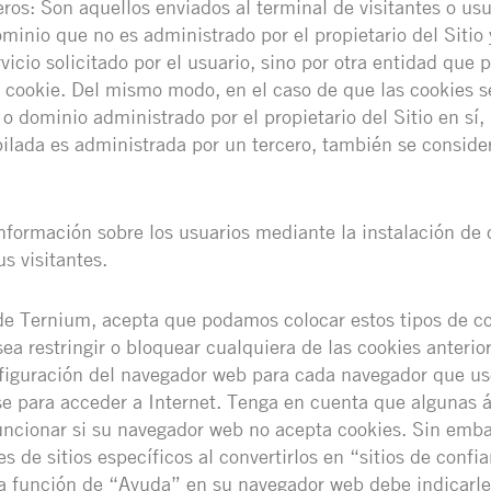
eros: Son aquellos enviados al terminal de visitantes o us
inio que no es administrado por el propietario del Sitio 
vicio solicitado por el usuario, sino por otra entidad que 
a cookie. Del mismo modo, en el caso de que las cookies s
 dominio administrado por el propietario del Sitio en sí, 
ilada es administrada por un tercero, también se conside
información sobre los usuarios mediante la instalación de 
s visitantes.
te de Ternium, acepta que podamos colocar estos tipos de c
sea restringir o bloquear cualquiera de las cookies anterio
nfiguración del navegador web para cada navegador que us
se para acceder a Internet. Tenga en cuenta que algunas 
uncionar si su navegador web no acepta cookies. Sin emb
es de sitios específicos al convertirlos en “sitios de confi
a función de “Ayuda” en su navegador web debe indicarle