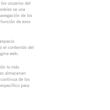
los usuarios del
cookies se usa
 navegación de los
n función de esos
 espacio
o el contenido del
ágina web.
ión lo más
kies almacenan
 continua de los
 específico para