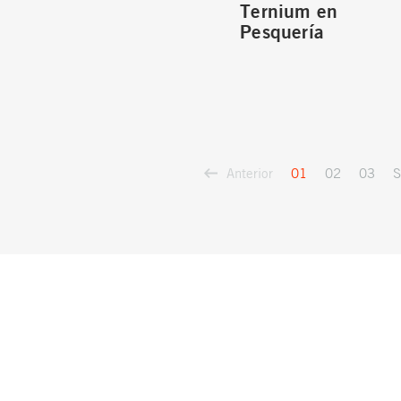
Ternium en
Pesquería
Anterior
S
01
02
03