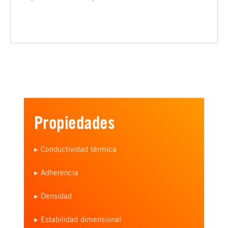
Propiedades
▸ Conductividad térmica
▸ Adherencia
▸ Densidad
▸ Estabilidad dimensional