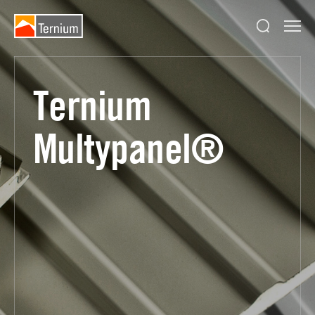
Ternium
Multypanel®