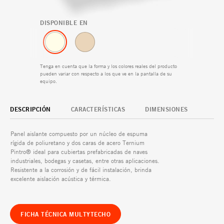
DISPONIBLE EN
Tenga en cuenta que la forma y los colores reales del producto
pueden variar con respecto a los que ve en la pantalla de su
equipo.
DESCRIPCIÓN
CARACTERÍSTICAS
DIMENSIONES
Aislamiento térmico 
Panel aislante compuesto por un núcleo de espuma
rígida de poliuretano y dos caras de acero Ternium
Resistente a la corro
Pintro® ideal para cubiertas prefabricadas de naves
industriales, bodegas y casetas, entre otras aplicaciones.
Fácil y rápido de ins
Resistente a la corrosión y de fácil instalación, brinda
excelente aislación acústica y térmica.
FICHA TÉCNICA MULTYTECHO