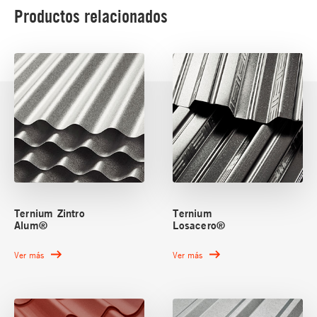
Productos relacionados
Ternium Zintro
Ternium
Alum®
Losacero®
Ver más
Ver más