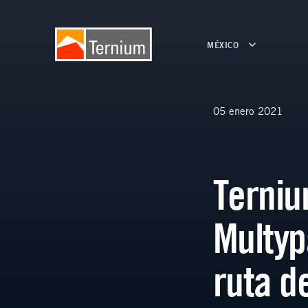
MÉXICO
05 enero 2021
Terni
Multyp
ruta de