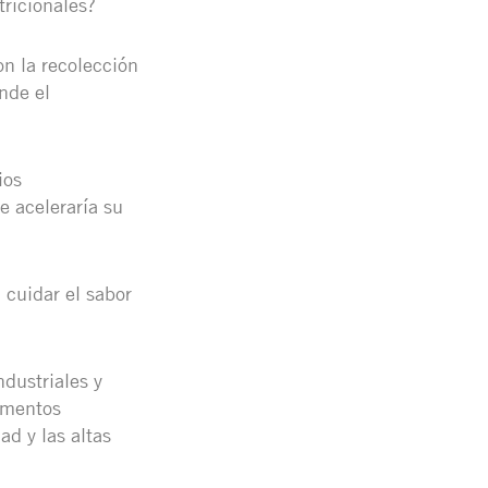
tricionales?
on la recolección
nde el
ios
e aceleraría su
 cuidar el sabor
.
dustriales y
limentos
d y las altas