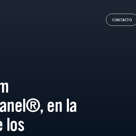
CONTACTO
um
anel®, en la
 los