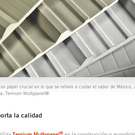
 papel crucial en lo que se refiere a cuidar el sabor de México,
lla: Ternium Multypanel®
porta la calidad
®
iliza
Ternium Multypanel
en la construcción o acondic