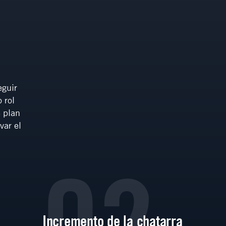
eguir
 rol
e plan
var el
02
Incremento de la chatarra