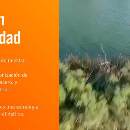
n
idad
 de nuestra
onización de
acero, y
rlo:
s una estrategia
 climático.