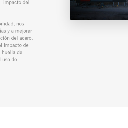
l impacto del
ilidad, nos
ías y a mejorar
ción del acero.
l impacto de
 huella de
l uso de