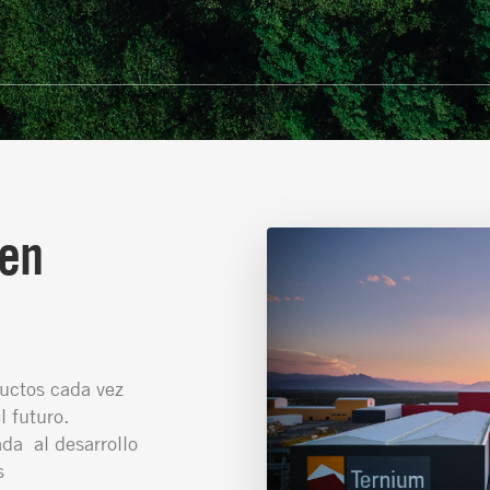
 en
ductos cada vez
l futuro.
a al desarrollo
s