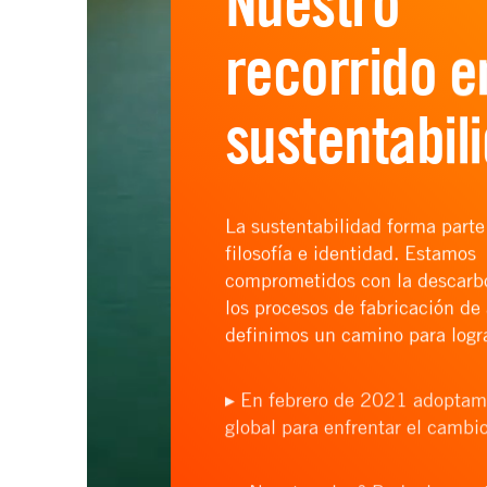
Nuestro
recorrido e
sustentabil
La sustentabilidad forma parte
filosofía e identidad. Estamos
comprometidos con la descarb
los procesos de fabricación de 
definimos un camino para logra
▸ En febrero de 2021 adoptamo
global para enfrentar el cambio